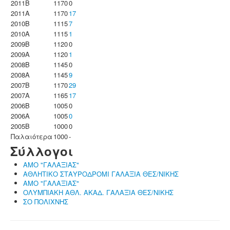
2011B
1170
0
2011A
1170
17
2010B
1115
7
2010A
1115
1
2009B
1120
0
2009A
1120
1
2008B
1145
0
2008A
1145
9
2007B
1170
29
2007A
1165
17
2006B
1005
0
2006A
1005
0
2005B
1000
0
Παλαιότερα
1000
-
Σύλλογοι
ΑΜΟ "ΓΑΛΑΞΙΑΣ"
ΑΘΛΗΤΙΚΟ ΣΤΑΥΡΟΔΡΟΜΙ ΓΑΛΑΞΙΑ ΘΕΣ/ΝΙΚΗΣ
ΑΜΟ "ΓΑΛΑΞΙΑΣ"
ΟΛΥΜΠΙΑΚΗ ΑΘΛ. ΑΚΑΔ. ΓΑΛΑΞΙΑ ΘΕΣ/ΝΙΚΗΣ
ΣΟ ΠΟΛΙΧΝΗΣ