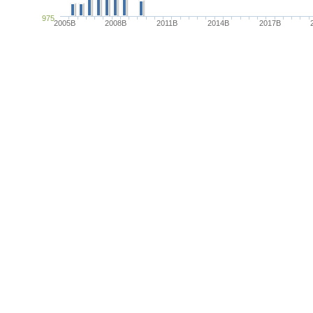
975
2005B
2008B
2011B
2014B
2017B