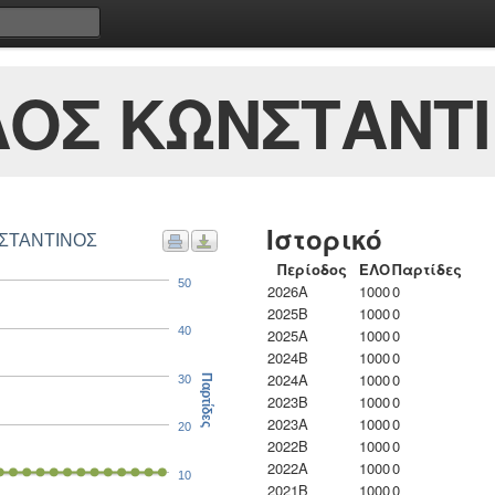
ΟΣ ΚΩΝΣΤΑΝΤ
Ιστορικό
ΝΣΤΑΝΤΙΝΟΣ
Περίοδος
ΕΛΟ
Παρτίδες
50
2026A
1000
0
2025B
1000
0
40
2025A
1000
0
2024B
1000
0
2024A
1000
0
30
Παρτίδες
2023B
1000
0
2023Α
1000
0
20
2022B
1000
0
2022A
1000
0
10
2021B
1000
0