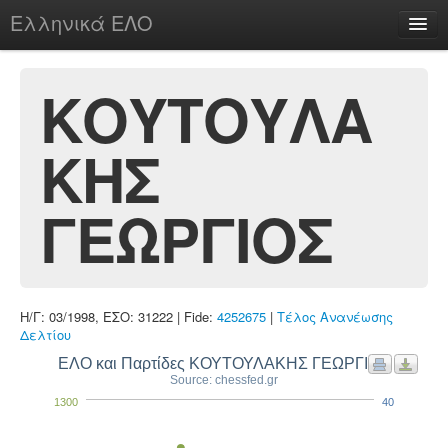
Ελληνικά ΕΛΟ
Περί
ΚΟΥΤΟΥΛΑ
ΚΗΣ
chesstu.be @ discord
Login
ΓΕΩΡΓΙΟΣ
Η/Γ: 03/1998, ΕΣΟ: 31222 | Fide:
4252675
|
Τέλος Ανανέωσης
Δελτίου
ΕΛΟ και Παρτίδες ΚΟΥΤΟΥΛΑΚΗΣ ΓΕΩΡΓΙΟΣ
Source: chessfed.gr
1300
40