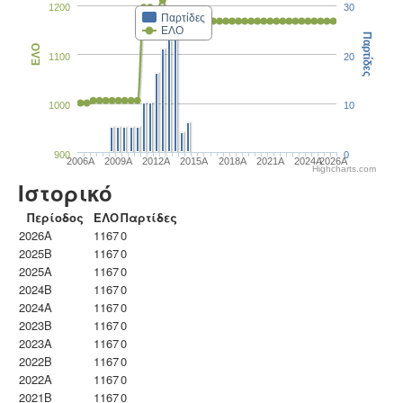
1200
30
Παρτίδες
ΕΛΟ
Παρτίδες
ΕΛΟ
1100
20
1000
10
900
0
2006A
2009A
2012A
2015A
2018A
2021A
2024A
2026A
Highcharts.com
Ιστορικό
Περίοδος
ΕΛΟ
Παρτίδες
2026A
1167
0
2025B
1167
0
2025A
1167
0
2024B
1167
0
2024A
1167
0
2023B
1167
0
2023Α
1167
0
2022B
1167
0
2022A
1167
0
2021B
1167
0