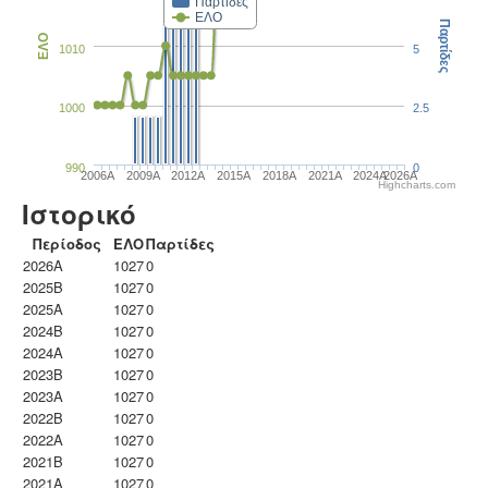
Παρτίδες
ΕΛΟ
Παρτίδες
ΕΛΟ
1010
5
1000
2.5
990
0
2006A
2009A
2012A
2015A
2018A
2021A
2024A
2026A
Highcharts.com
Ιστορικό
Περίοδος
ΕΛΟ
Παρτίδες
2026A
1027
0
2025B
1027
0
2025A
1027
0
2024B
1027
0
2024A
1027
0
2023B
1027
0
2023Α
1027
0
2022B
1027
0
2022A
1027
0
2021B
1027
0
2021A
1027
0