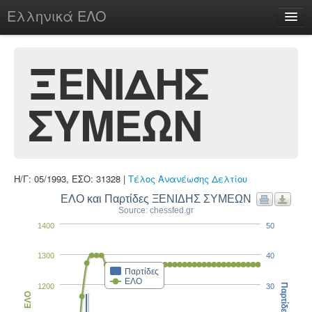
Ελληνικά ΕΛΟ
Περί
ΞΕΝΙΔΗΣ
ΣΥΜΕΩΝ
chesstu.be @ discord
Login
Η/Γ: 05/1993, ΕΣΟ: 31328 |
Τέλος Ανανέωσης Δελτίου
ΕΛΟ και Παρτίδες ΞΕΝΙΔΗΣ ΣΥΜΕΩΝ
Source: chessfed.gr
1400
50
1300
40
Παρτίδες
ΕΛΟ
1200
30
Παρτίδες
ΕΛΟ