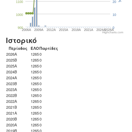
1100
20
1000
10
900
0
2006A
2009A
2012A
2015A
2018A
2021A
2024A
2026A
Highcharts.com
Ιστορικό
Περίοδος
ΕΛΟ
Παρτίδες
2026A
1265
0
2025B
1265
0
2025A
1265
0
2024B
1265
0
2024A
1265
0
2023B
1265
0
2023Α
1265
0
2022B
1265
0
2022A
1265
0
2021B
1265
0
2021A
1265
0
2020B
1265
0
2020A
1265
0
2019B
1265
0