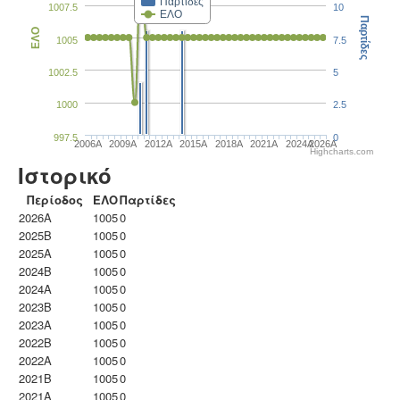
Παρτίδες
1007.5
10
ΕΛΟ
Παρτίδες
ΕΛΟ
1005
7.5
1002.5
5
1000
2.5
997.5
0
2006A
2009A
2012A
2015A
2018A
2021A
2024A
2026A
Highcharts.com
Ιστορικό
Περίοδος
ΕΛΟ
Παρτίδες
2026A
1005
0
2025B
1005
0
2025A
1005
0
2024B
1005
0
2024A
1005
0
2023B
1005
0
2023Α
1005
0
2022B
1005
0
2022A
1005
0
2021B
1005
0
2021A
1005
0