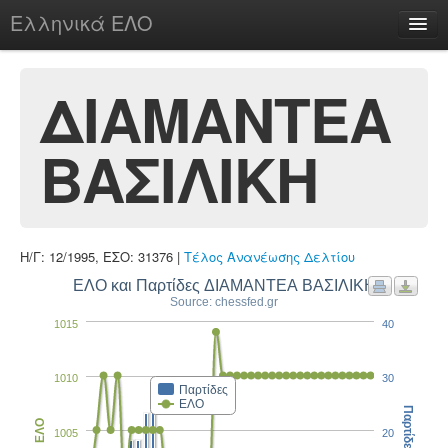
Ελληνικά ΕΛΟ
Περί
ΔΙΑΜΑΝΤΕΑ
ΒΑΣΙΛΙΚΗ
chesstu.be @ discord
Login
Η/Γ: 12/1995, ΕΣΟ: 31376 |
Τέλος Ανανέωσης Δελτίου
ΕΛΟ και Παρτίδες ΔΙΑΜΑΝΤΕΑ ΒΑΣΙΛΙΚΗ
Source: chessfed.gr
1015
40
1010
30
Παρτίδες
ΕΛΟ
Παρτίδες
ΕΛΟ
1005
20