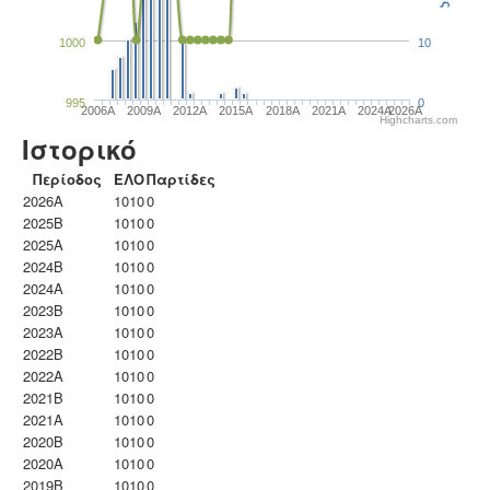
1000
10
995
0
2006A
2009A
2012A
2015A
2018A
2021A
2024A
2026A
Highcharts.com
Ιστορικό
Περίοδος
ΕΛΟ
Παρτίδες
2026A
1010
0
2025B
1010
0
2025A
1010
0
2024B
1010
0
2024A
1010
0
2023B
1010
0
2023Α
1010
0
2022B
1010
0
2022A
1010
0
2021B
1010
0
2021A
1010
0
2020B
1010
0
2020A
1010
0
2019B
1010
0