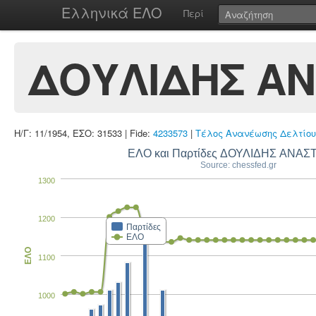
Ελληνικά ΕΛΟ
Περί
ΔΟΥΛΙΔΗΣ ΑΝ
Η/Γ: 11/1954, ΕΣΟ: 31533 | Fide:
4233573
|
Τέλος Ανανέωσης Δελτίου
ΕΛΟ και Παρτίδες ΔΟΥΛΙΔΗΣ ΑΝΑΣ
Source: chessfed.gr
1300
1200
Παρτίδες
ΕΛΟ
ΕΛΟ
1100
1000