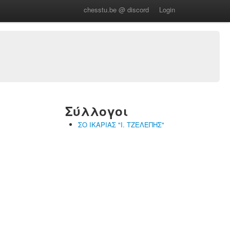
chesstu.be @ discord
Login
Σύλλογοι
ΣΟ ΙΚΑΡΙΑΣ "Ι. ΤΖΕΛΕΠΗΣ"