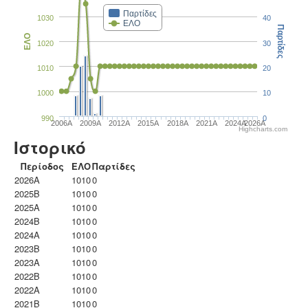
Παρτίδες
1030
40
ΕΛΟ
Παρτίδες
ΕΛΟ
1020
30
1010
20
1000
10
990
0
2006A
2009A
2012A
2015A
2018A
2021A
2024A
2026A
Highcharts.com
Ιστορικό
Περίοδος
ΕΛΟ
Παρτίδες
2026A
1010
0
2025B
1010
0
2025A
1010
0
2024B
1010
0
2024A
1010
0
2023B
1010
0
2023Α
1010
0
2022B
1010
0
2022A
1010
0
2021B
1010
0