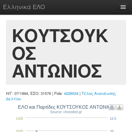
Ελληνικά ΕΛΟ
Περί
ΚΟΥΤΣΟΥΚ
ΟΣ
chesstu.be @ discord
Login
ΑΝΤΩΝΙΟΣ
Η/Γ: 07/1994, ΕΣΟ: 31576 | Fide:
4226534
|
Τέλος Ανανέωσης
Δελτίου
ΕΛΟ και Παρτίδες ΚΟΥΤΣΟΥΚΟΣ ΑΝΤΩΝΙΟΣ
Source: chessfed.gr
1100
12.5
1075
10