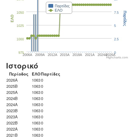
Παρτίδες
ΕΛΟ
1050
7.5
Παρτίδες
ΕΛΟ
1025
5
1000
2.5
975
0
2006A
2009A
2012A
2015A
2018A
2021A
2024A
2026A
Highcharts.com
Ιστορικό
Περίοδος
ΕΛΟ
Παρτίδες
2026A
1063
0
2025B
1063
0
2025A
1063
0
2024B
1063
0
2024A
1063
0
2023B
1063
0
2023Α
1063
0
2022B
1063
0
2022A
1063
0
2021B
1063
0