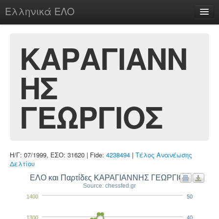
Ελληνικά ΕΛΟ
Περί
ΚΑΡΑΓΙΑΝΝ
ΗΣ
chesstu.be @ discord
Login
ΓΕΩΡΓΙΟΣ
Η/Γ: 07/1999, ΕΣΟ: 31620 | Fide:
4238494
|
Τέλος Ανανέωσης
Δελτίου
ΕΛΟ και Παρτίδες ΚΑΡΑΓΙΑΝΝΗΣ ΓΕΩΡΓΙΟΣ
Source: chessfed.gr
1400
50
1300
40