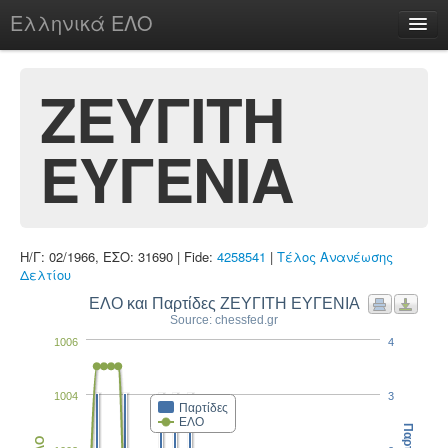
Ελληνικά ΕΛΟ
Περί
ΖΕΥΓΙΤΗ
ΕΥΓΕΝΙΑ
chesstu.be @ discord
Login
Η/Γ: 02/1966, ΕΣΟ: 31690 | Fide:
4258541
|
Τέλος Ανανέωσης
Δελτίου
ΕΛΟ και Παρτίδες ΖΕΥΓΙΤΗ ΕΥΓΕΝΙΑ
Source: chessfed.gr
1006
4
1004
3
Παρτίδες
ΕΛΟ