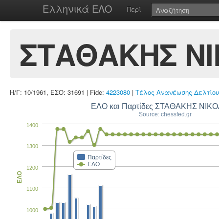
Ελληνικά ΕΛΟ
Περί
ΣΤΑΘΑΚΗΣ Ν
Η/Γ: 10/1961, ΕΣΟ: 31691 | Fide:
4223080
|
Τέλος Ανανέωσης Δελτίου
ΕΛΟ και Παρτίδες ΣΤΑΘΑΚΗΣ ΝΙΚ
Source: chessfed.gr
1400
1300
Παρτίδες
ΕΛΟ
1200
ΕΛΟ
1100
1000