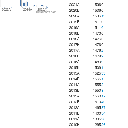
2021A
1536
0
0
2020B
1536
0
2021A
2024A
2026A
Highcharts.com
2020A
1536
13
2019B
1511
0
2019A
1511
6
2018B
1476
0
2018A
1476
0
2017B
1476
0
2017A
1476
2
2016B
1478
2
2016A
1480
9
2015B
1509
1
2015A
1525
33
2014B
1565
1
2014A
1555
3
2013B
1550
8
2013A
1560
17
2012B
1610
40
2012A
1465
37
2011B
1400
34
2011A
1305
28
2010B
1285
36