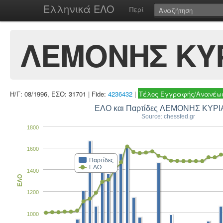
Ελληνικά ΕΛΟ
Περί
ΛΕΜΟΝΗΣ ΚΥ
Η/Γ: 08/1996, ΕΣΟ: 31701 | Fide:
4236432
|
Τέλος Εγγραφής/Ανανέωσ
ΕΛΟ και Παρτίδες ΛΕΜΟΝΗΣ ΚΥΡ
Source: chessfed.gr
1800
1600
Παρτίδες
ΕΛΟ
1400
ΕΛΟ
1200
1000