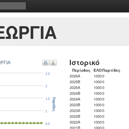
ΕΩΡΓΙΑ
Ιστορικό
ΩΡΓΙΑ
Περίοδος
ΕΛΟ
Παρτίδες
2.5
2026A
1000
0
2025B
1000
0
2
2025A
1000
0
2024B
1000
0
2024A
1000
0
1.5
Παρτίδες
2023B
1000
0
2023Α
1000
0
1
2022B
1000
0
2022A
1000
0
0.5
2021B
1000
0