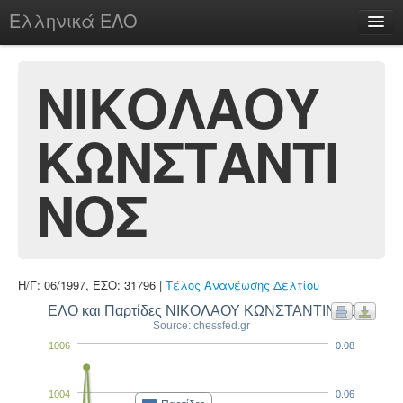
Ελληνικά ΕΛΟ
Περί
ΝΙΚΟΛΑΟΥ
ΚΩΝΣΤΑΝΤΙ
chesstu.be @ discord
Login
ΝΟΣ
Η/Γ: 06/1997, ΕΣΟ: 31796 |
Τέλος Ανανέωσης Δελτίου
ΕΛΟ και Παρτίδες ΝΙΚΟΛΑΟΥ ΚΩΝΣΤΑΝΤΙΝΟΣ
Source: chessfed.gr
1006
0.08
1004
0.06