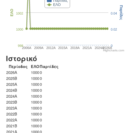
Παρτίδες
ΕΛΟ
Παρτίδες
ΕΛΟ
1002
0.04
1000
0.02
998
0
2006A
2009A
2012A
2015A
2018A
2021A
2024A
2026A
Highcharts.com
Ιστορικό
Περίοδος
ΕΛΟ
Παρτίδες
2026A
1000
0
2025B
1000
0
2025A
1000
0
2024B
1000
0
2024A
1000
0
2023B
1000
0
2023Α
1000
0
2022B
1000
0
2022A
1000
0
2021B
1000
0
2021A
1000
0