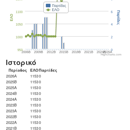
Παρτίδες
ΕΛΟ
1100
6
Παρτίδες
ΕΛΟ
1050
4
1000
2
950
0
2006B
2009B
2012B
2015B
2018B
2021B
2024B
2026A
Highcharts.com
Ιστορικό
Περίοδος
ΕΛΟ
Παρτίδες
2026A
1153
0
2025B
1153
0
2025A
1153
0
2024B
1153
0
2024A
1153
0
2023B
1153
0
2023Α
1153
0
2022B
1153
0
2022A
1153
0
2021B
1153
0