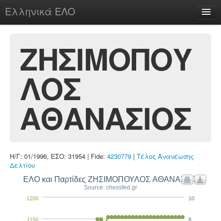
Ελληνικά ΕΛΟ
Περί
ΖΗΣΙΜΟΠΟΥ
ΛΟΣ
chesstu.be @ discord
Login
ΑΘΑΝΑΣΙΟΣ
Η/Γ: 01/1996, ΕΣΟ: 31954 | Fide:
4230779
|
Τέλος Ανανέωσης
Δελτίου
ΕΛΟ και Παρτίδες ΖΗΣΙΜΟΠΟΥΛΟΣ ΑΘΑΝΑΣΙΟΣ
Source: chessfed.gr
1200
10
1150
8