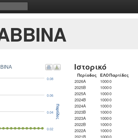
ΑΒΒΙΝΑ
Ιστορικό
ΒΒΙΝΑ
Περίοδος
ΕΛΟ
Παρτίδες
0.08
2026A
1000
0
2025B
1000
0
2025A
1000
0
0.06
2024B
1000
0
2024A
1000
0
Παρτίδες
2023B
1000
0
0.04
2023Α
1000
0
2022B
1000
0
0.02
2022A
1000
0
2021B
1000
0