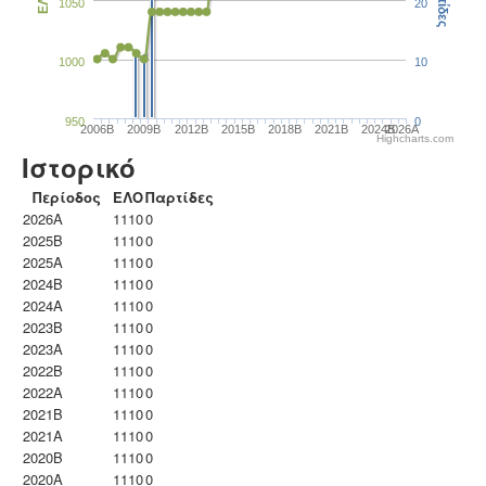
Παρτίδες
ΕΛΟ
1050
20
1000
10
950
0
2006B
2009B
2012B
2015B
2018B
2021B
2024B
2026A
Highcharts.com
Ιστορικό
Περίοδος
ΕΛΟ
Παρτίδες
2026A
1110
0
2025B
1110
0
2025A
1110
0
2024B
1110
0
2024A
1110
0
2023B
1110
0
2023Α
1110
0
2022B
1110
0
2022A
1110
0
2021B
1110
0
2021A
1110
0
2020B
1110
0
2020A
1110
0