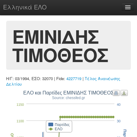
Ελληνικά ΕΛΟ
Περί
ΕΜΙΝΙΔΗΣ
ΤΙΜΟΘΕΟΣ
chesstu.be @ discord
Login
Η/Γ: 03/1994, ΕΣΟ: 32070 | Fide:
4227719
|
Τέλος Ανανέωσης
Δελτίου
ΕΛΟ και Παρτίδες ΕΜΙΝΙΔΗΣ ΤΙΜΟΘΕΟΣ
Source: chessfed.gr
1150
40
1100
30
Παρτίδες
ΕΛΟ