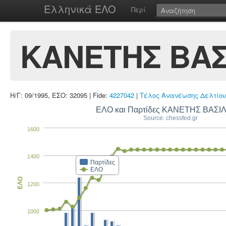
Ελληνικά ΕΛΟ
Περί
ΚΑΝΕΤΗΣ ΒΑΣ
Η/Γ: 09/1995, ΕΣΟ: 32095 | Fide:
4227042
|
Τέλος Ανανέωσης Δελτίου
ΕΛΟ και Παρτίδες ΚΑΝΕΤΗΣ ΒΑΣΙ
Source: chessfed.gr
1600
1400
Παρτίδες
ΕΛΟ
ΕΛΟ
1200
1000