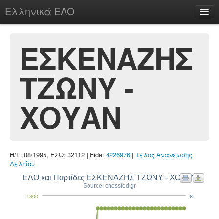
Ελληνικά ΕΛΟ
Περί
ΕΣΚΕΝΑΖΗΣ
ΤΖΩΝΥ -
chesstu.be @ discord
Login
ΧΟΥΑΝ
Η/Γ: 08/1995, ΕΣΟ: 32112 | Fide:
4226976
|
Τέλος Ανανέωσης
Δελτίου
ΕΛΟ και Παρτίδες ΕΣΚΕΝΑΖΗΣ ΤΖΩΝΥ - ΧΟΥΑΝ
Source: chessfed.gr
1300
8