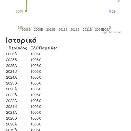
1000
0.02
998
0
2006B
2009B
2012B
2015B
2018B
2021B
2024B
2026A
Highcharts.com
Ιστορικό
Περίοδος
ΕΛΟ
Παρτίδες
2026A
1005
0
2025B
1005
0
2025A
1005
0
2024B
1005
0
2024A
1005
0
2023B
1005
0
2023Α
1005
0
2022B
1005
0
2022A
1005
0
2021B
1005
0
2021A
1005
0
2020B
1005
0
2020A
1005
0
2019B
1005
0