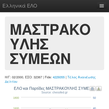
Ελληνικά ΕΛΟ
Περί
ΜΑΣΤΡΑΚΟ
ΥΛΗΣ
chesstu.be @ discord
Login
ΣΥΜΕΩΝ
Η/Γ: 02/2000, ΕΣΟ: 32367 | Fide:
4229355
|
Τέλος Ανανέωσης
Δελτίου
ΕΛΟ και Παρτίδες ΜΑΣΤΡΑΚΟΥΛΗΣ ΣΥΜΕΩΝ
Source: chessfed.gr
1800
50
1600
40