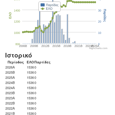
Παρτίδες
ΕΛΟ
1400
30
Παρτίδες
ΕΛΟ
1200
20
1000
10
800
0
2006B
2009B
2012B
2015B
2018B
2021B
2024B
2026A
Highcharts.com
Ιστορικό
Περίοδος
ΕΛΟ
Παρτίδες
2026A
1536
0
2025B
1536
0
2025A
1536
0
2024B
1536
0
2024A
1536
0
2023B
1536
0
2023Α
1536
0
2022B
1536
0
2022A
1536
0
2021B
1536
0