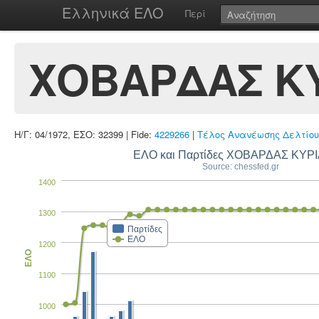
Ελληνικά ΕΛΟ
Περί
ΧΟΒΑΡΔΑΣ Κ
Η/Γ: 04/1972, ΕΣΟ: 32399 | Fide:
4229266
|
Τέλος Ανανέωσης Δελτίου
ΕΛΟ και Παρτίδες ΧΟΒΑΡΔΑΣ ΚΥΡ
Source: chessfed.gr
1400
1300
Παρτίδες
ΕΛΟ
1200
ΕΛΟ
1100
1000