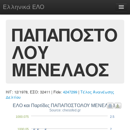
Ελληνικά ΕΛΟ
Περί
ΠΑΠΑΠΟΣΤΟ
ΛΟΥ
chesstu.be @ discord
Login
ΜΕΝΕΛΑΟΣ
Η/Γ: 12/1978, ΕΣΟ: 32411 | Fide:
4247299
|
Τέλος Ανανέωσης
Δελτίου
ΕΛΟ και Παρτίδες ΠΑΠΑΠΟΣΤΟΛΟΥ ΜΕΝΕΛΑΟΣ
Source: chessfed.gr
1000.075
2.5
1000.05
2