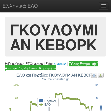
Ελληνικά ΕΛΟ
Περί
ΓΚΟΥΛΟΥΜΙ
ΑΝ ΚΕΒΟΡΚ
chesstu.be @ discord
Login
Η/Γ: 09/1960, ΕΣΟ: 32456 | Fide:
4230132
|
Τέλος Εγγραφής/
Ανανέωσης Δελτίου Πληρωμένο
ΕΛΟ και Παρτίδες ΓΚΟΥΛΟΥΜΙΑΝ ΚΕΒΟΡΚ
Source: chessfed.gr
1600
40
1400
30
Παρτίδες
ΕΛΟ