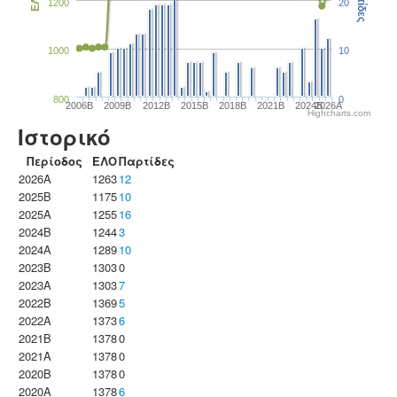
Παρτίδες
ΕΛΟ
1200
20
1000
10
800
0
2006B
2009B
2012B
2015B
2018B
2021B
2024B
2026A
Highcharts.com
Ιστορικό
Περίοδος
ΕΛΟ
Παρτίδες
2026A
1263
12
2025B
1175
10
2025A
1255
16
2024B
1244
3
2024A
1289
10
2023B
1303
0
2023Α
1303
7
2022B
1369
5
2022A
1373
6
2021B
1378
0
2021A
1378
0
2020B
1378
0
2020A
1378
6