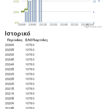
1025
10
1000
5
975
0
2006B
2009B
2012B
2015B
2018B
2021B
2024B
2026A
Highcharts.com
Ιστορικό
Περίοδος
ΕΛΟ
Παρτίδες
2026A
1076
0
2025B
1076
0
2025A
1076
0
2024B
1076
0
2024A
1076
0
2023B
1076
0
2023Α
1076
0
2022B
1076
0
2022A
1076
0
2021B
1076
0
2021A
1076
0
2020B
1076
0
2020A
1076
0
2019B
1076
0