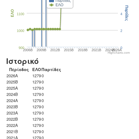
Παρτίδες
ΕΛΟ
Παρτίδες
ΕΛΟ
1100
4
1000
2
900
0
2006B
2009B
2012B
2015B
2018B
2021B
2024B
2026A
Highcharts.com
Ιστορικό
Περίοδος
ΕΛΟ
Παρτίδες
2026A
1279
0
2025B
1279
0
2025A
1279
0
2024B
1279
0
2024A
1279
0
2023B
1279
0
2023Α
1279
0
2022B
1279
0
2022A
1279
0
2021B
1279
0
2021A
1279
0