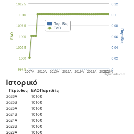
1012.5
0.12
1010
0.1
Παρτίδες
1007.5
0.08
ΕΛΟ
Παρτίδες
ΕΛΟ
1005
0.06
1002.5
0.04
1000
0.02
997.5
0
2007A
2010A
2013A
2016A
2019A
2022A
2025A
2026A
Highcharts.com
Ιστορικό
Περίοδος
ΕΛΟ
Παρτίδες
2026A
1010
0
2025B
1010
0
2025A
1010
0
2024B
1010
0
2024A
1010
0
2023B
1010
0
2023Α
1010
0