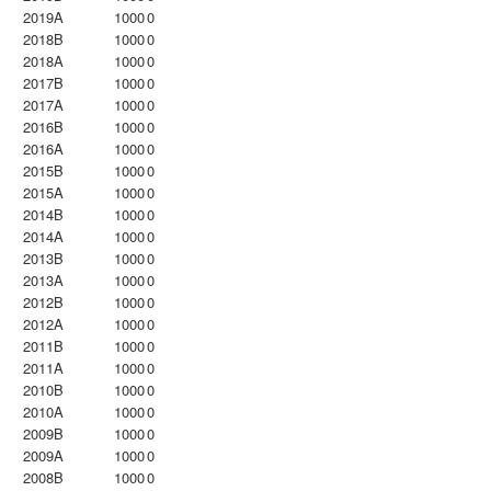
2019A
1000
0
2018B
1000
0
2018A
1000
0
2017B
1000
0
2017A
1000
0
2016B
1000
0
2016A
1000
0
2015B
1000
0
2015A
1000
0
2014B
1000
0
2014A
1000
0
2013B
1000
0
2013A
1000
0
2012B
1000
0
2012A
1000
0
2011B
1000
0
2011A
1000
0
2010B
1000
0
2010A
1000
0
2009B
1000
0
2009A
1000
0
2008B
1000
0