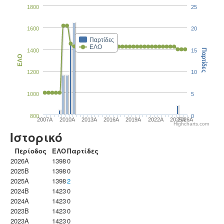
1800
25
1600
20
Παρτίδες
ΕΛΟ
1400
15
Παρτίδες
ΕΛΟ
1200
10
1000
5
800
0
2007A
2010A
2013A
2016A
2019A
2022A
2025A
2026A
Highcharts.com
Ιστορικό
Περίοδος
ΕΛΟ
Παρτίδες
2026A
1398
0
2025B
1398
0
2025A
1398
2
2024B
1423
0
2024A
1423
0
2023B
1423
0
2023Α
1423
0