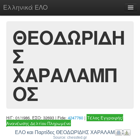
Ελληνικά ΕΛΟ
Περί
ΘΕΟΔΩΡΙΔΗ
Σ
chesstu.be @ discord
Login
ΧΑΡΑΛΑΜΠ
ΟΣ
Η/Γ: 01/1986, ΕΣΟ: 32693 | Fide:
4247760
|
Τέλος Εγγραφής/
Ανανέωσης Δελτίου Πληρωμένο
ΕΛΟ και Παρτίδες ΘΕΟΔΩΡΙΔΗΣ ΧΑΡΑΛΑΜΠΟΣ
Source: chessfed.gr