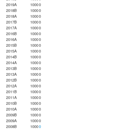
2019A
1000
0
2018B
1000
0
2018A
1000
0
2017B
1000
0
2017A
1000
0
2016B
1000
0
2016A
1000
0
2015B
1000
0
2015A
1000
0
2014B
1000
0
2014A
1000
0
2013B
1000
0
2013A
1000
0
2012B
1000
0
2012A
1000
0
2011B
1000
0
2011A
1000
0
2010B
1000
0
2010A
1000
0
2009B
1000
0
2009A
1000
0
2008B
1000
0