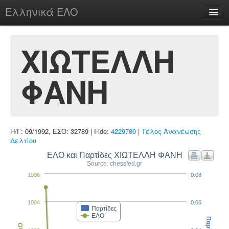
Ελληνικά ΕΛΟ
Περί
ΧΙΩΤΕΛΛΗ
ΦΑΝΗ
chesstu.be @ discord
Login
Η/Γ: 09/1992, ΕΣΟ: 32789 | Fide:
4229789
|
Τέλος Ανανέωσης
Δελτίου
ΕΛΟ και Παρτίδες ΧΙΩΤΕΛΛΗ ΦΑΝΗ
Source: chessfed.gr
1006
0.08
1004
0.06
Παρτίδες
ΕΛΟ