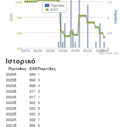
1000
7.5
Παρτίδες
ΕΛΟ
Παρτίδες
ΕΛΟ
950
5
900
2.5
850
0
2007A
2010A
2013A
2016A
2019A
2022A
2025A
2026A
Highcharts.com
Ιστορικό
Περίοδος
ΕΛΟ
Παρτίδες
2026A
884
1
2025B
898
0
2025A
898
4
2024B
917
0
2024A
917
1
2023B
932
0
2023Α
932
0
2022B
932
0
2022A
932
7
2021B
954
0