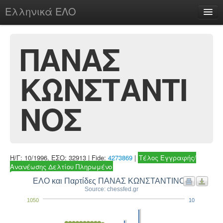
Ελληνικά ΕΛΟ
Περί
ΠΑΝΑΣ
ΚΩΝΣΤΑΝΤΙ
chesstu.be @ discord
Login
ΝΟΣ
Η/Γ: 10/1996, ΕΣΟ: 32913 | Fide:
4273869
|
Τέλος Εγγραφής/
Ανανέωσης Δελτίου Πληρωμένο
ΕΛΟ και Παρτίδες ΠΑΝΑΣ ΚΩΝΣΤΑΝΤΙΝΟΣ
Source: chessfed.gr
1050
10