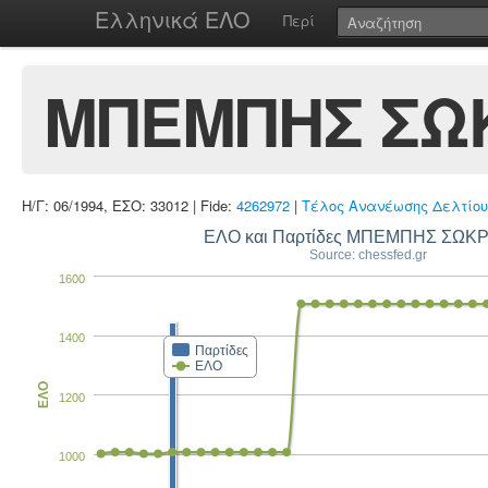
Ελληνικά ΕΛΟ
Περί
ΜΠΕΜΠΗΣ ΣΩ
Η/Γ: 06/1994, ΕΣΟ: 33012 | Fide:
4262972
|
Τέλος Ανανέωσης Δελτίου
ΕΛΟ και Παρτίδες ΜΠΕΜΠΗΣ ΣΩΚ
Source: chessfed.gr
1600
1400
Παρτίδες
ΕΛΟ
ΕΛΟ
1200
1000