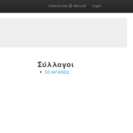
chesstu.be @ discord
Login
Σύλλογοι
ΣΟ ΑΙΓΑΛΕΩ