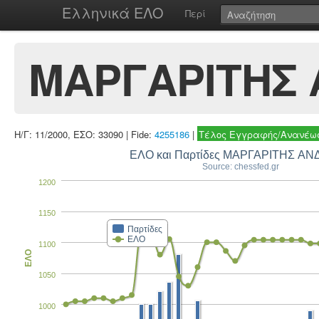
Ελληνικά ΕΛΟ
Περί
ΜΑΡΓΑΡΙΤΗΣ
Η/Γ: 11/2000, ΕΣΟ: 33090 | Fide:
4255186
|
Τέλος Εγγραφής/Ανανέωσ
ΕΛΟ και Παρτίδες ΜΑΡΓΑΡΙΤΗΣ Α
Source: chessfed.gr
1200
1150
Παρτίδες
ΕΛΟ
1100
ΕΛΟ
1050
1000