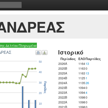
 ΑΝΔΡΕΑΣ
ης Δελτίου Πληρωμένο
Ιστορικό
ΝΔΡΕΑΣ
Περίοδος
ΕΛΟ
Παρτίδες
50
2026A
1164
13
2025B
1163
0
40
2025A
1163
13
2024B
1125
1
2024A
1135
26
30
Παρτίδες
2023B
1094
0
2023Α
1094
4
20
2022B
1098
0
2022A
1098
0
10
2021B
1098
0