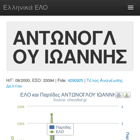
Ελληνικά ΕΛΟ
Περί
ΑΝΤΩΝΟΓΛ
ΟΥ ΙΩΑΝΝΗΣ
chesstu.be @ discord
Login
Η/Γ: 08/2000, ΕΣΟ: 33094 | Fide:
4290925
|
Τέλος Ανανέωσης
Δελτίου
ΕΛΟ και Παρτίδες ΑΝΤΩΝΟΓΛΟΥ ΙΩΑΝΝΗΣ
Source: chessfed.gr
1006
4
1004
3
Παρτίδες
ΕΛΟ