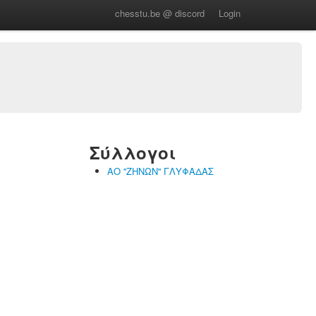
chesstu.be @ discord
Login
Σύλλογοι
ΑΟ ''ΖΗΝΩΝ'' ΓΛΥΦΑΔΑΣ