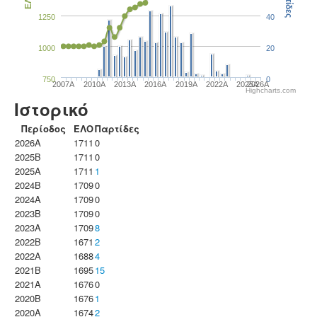
Παρτίδες
ΕΛΟ
1250
40
1000
20
750
0
2007A
2010A
2013A
2016A
2019A
2022A
2025A
2026A
Highcharts.com
Ιστορικό
Περίοδος
ΕΛΟ
Παρτίδες
2026A
1711
0
2025B
1711
0
2025A
1711
1
2024B
1709
0
2024A
1709
0
2023B
1709
0
2023Α
1709
8
2022B
1671
2
2022A
1688
4
2021B
1695
15
2021A
1676
0
2020B
1676
1
2020A
1674
2