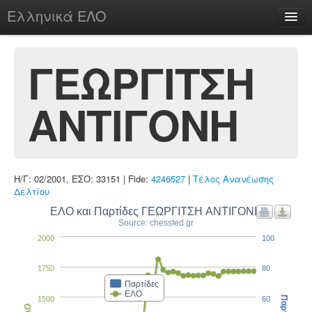
Ελληνικά ΕΛΟ
Περί
ΓΕΩΡΓΙΤΣΗ
ΑΝΤΙΓΟΝΗ
chesstu.be @ discord
Login
Η/Γ: 02/2001, ΕΣΟ: 33151 | Fide:
4246527
|
Τέλος Ανανέωσης
Δελτίου
ΕΛΟ και Παρτίδες ΓΕΩΡΓΙΤΣΗ ΑΝΤΙΓΟΝΗ
Source: chessfed.gr
2000
100
1750
80
Παρτίδες
ΕΛΟ
1500
60