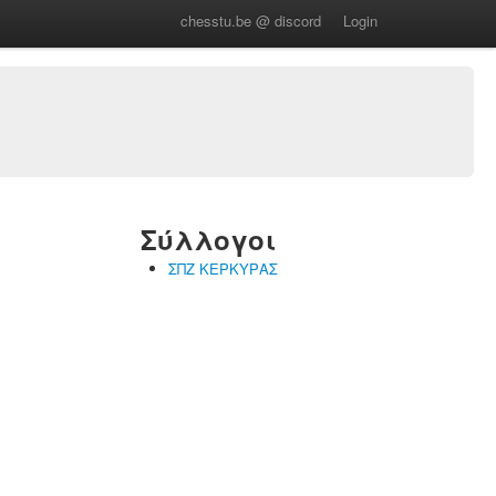
chesstu.be @ discord
Login
Σύλλογοι
ΣΠΖ ΚΕΡΚΥΡΑΣ