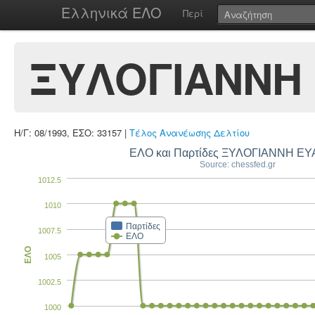
Ελληνικά ΕΛΟ
Περί
ΞΥΛΟΓΙΑΝΝΗ
Η/Γ: 08/1993, ΕΣΟ: 33157 |
Τέλος Ανανέωσης Δελτίου
ΕΛΟ και Παρτίδες ΞΥΛΟΓΙΑΝΝΗ Ε
Source: chessfed.gr
1012.5
1010
Παρτίδες
1007.5
ΕΛΟ
ΕΛΟ
1005
1002.5
1000