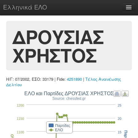
Ελληνικά ΕΛΟ
Περί
ΔΡΟΥΣΙΑΣ
ΧΡΗΣΤΟΣ
chesstu.be @ discord
Login
Η/Γ: 07/2002, ΕΣΟ: 33179 | Fide:
4251890
|
Τέλος Ανανέωσης
Δελτίου
ΕΛΟ και Παρτίδες ΔΡΟΥΣΙΑΣ ΧΡΗΣΤΟΣ
Source: chessfed.gr
1200
25
1150
20
Παρτίδες
ΕΛΟ
1100
15