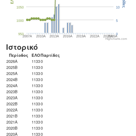
Παρτίδες
ΕΛΟ
1050
10
1000
5
950
0
2007A
2010A
2013A
2016A
2019A
2022A
2025A
2026A
Highcharts.com
Ιστορικό
Περίοδος
ΕΛΟ
Παρτίδες
2026A
1133
0
2025B
1133
0
2025A
1133
0
2024B
1133
0
2024A
1133
0
2023B
1133
0
2023Α
1133
0
2022B
1133
0
2022A
1133
0
2021B
1133
0
2021A
1133
0
2020B
1133
0
2020A
1133
0