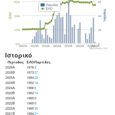
2000
60
Παρτίδες
ΕΛΟ
Παρτίδες
ΕΛΟ
1500
40
1000
20
500
0
2007A
2010A
2013A
2016A
2019A
2022A
2025A
2026A
Highcharts.com
Ιστορικό
Περίοδος
ΕΛΟ
Παρτίδες
2026A
1876
2
2025B
1873
37
2025A
1984
23
2024B
1952
14
2024A
1966
6
2023B
1962
14
2023Α
1965
0
2022B
1965
0
2022A
1965
30
2021B
1994
21