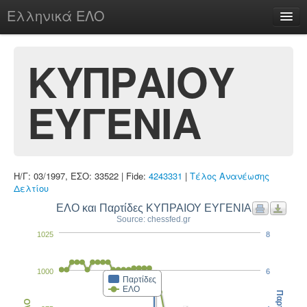
Ελληνικά ΕΛΟ
Περί
ΚΥΠΡΑΙΟΥ
ΕΥΓΕΝΙΑ
chesstu.be @ discord
Login
Η/Γ: 03/1997, ΕΣΟ: 33522 | Fide:
4243331
|
Τέλος Ανανέωσης
Δελτίου
ΕΛΟ και Παρτίδες ΚΥΠΡΑΙΟΥ ΕΥΓΕΝΙΑ
Source: chessfed.gr
1025
8
1000
6
Παρτίδες
ΕΛΟ