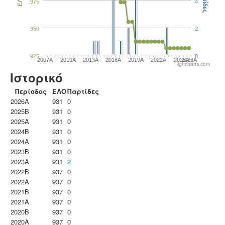
Παρτίδες
ΕΛΟ
975
4
950
2
925
0
2007A
2010A
2013A
2016A
2019A
2022A
2025A
2026A
Highcharts.com
Ιστορικό
Περίοδος
ΕΛΟ
Παρτίδες
2026A
931
0
2025B
931
0
2025A
931
0
2024B
931
0
2024A
931
0
2023B
931
0
2023Α
931
2
2022B
937
0
2022A
937
0
2021B
937
0
2021A
937
0
2020B
937
0
2020A
937
0