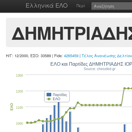
Ελληνικά ΕΛΟ
Περί
ΔΗΜΗΤΡΙΑΔΗ
Η/Γ: 12/2000, ΕΣΟ: 33589 | Fide:
4265459
|
Τέλος Ανανέωσης Δελτίου
ΕΛΟ και Παρτίδες ΔΗΜΗΤΡΙΑΔΗΣ Ι
Source: chessfed.gr
1300
1200
Παρτίδες
ΕΛΟ
ΕΛΟ
1100
1000