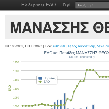
Ελληνικά ΕΛΟ
Περί
ΜΑΝΑΣΣΗΣ Θ
Η/Γ: 06/2002, ΕΣΟ: 33827 | Fide:
4261950
|
Τέλος Ανανέωσης Δελτίου
ΕΛΟ και Παρτίδες ΜΑΝΑΣΣΗΣ ΘΕ
Source: chessfed.gr
1250
1200
Παρτίδες
1150
ΕΛΟ
ΕΛΟ
1100
1050
1000