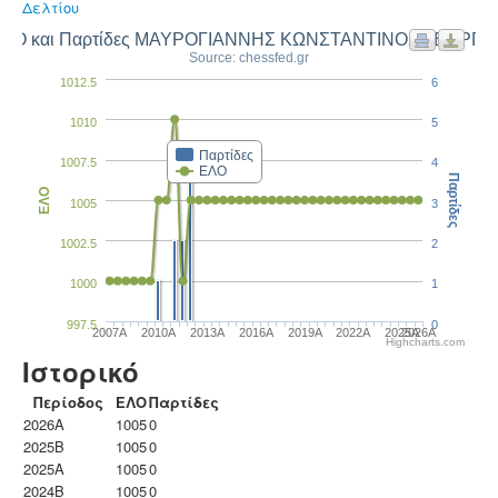
Δελτίου
ΛΟ και Παρτίδες ΜΑΥΡΟΓΙΑΝΝΗΣ ΚΩΝΣΤΑΝΤΙΝΟΣ ΓΕΩΡΓΙ
Source: chessfed.gr
1012.5
6
1010
5
Παρτίδες
1007.5
4
ΕΛΟ
Παρτίδες
ΕΛΟ
1005
3
1002.5
2
1000
1
997.5
0
2007A
2010A
2013A
2016A
2019A
2022A
2025A
2026A
Highcharts.com
Ιστορικό
Περίοδος
ΕΛΟ
Παρτίδες
2026A
1005
0
2025B
1005
0
2025A
1005
0
2024B
1005
0