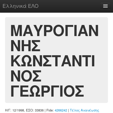
Ελληνικά ΕΛΟ
Περί
ΜΑΥΡΟΓΙΑΝ
ΝΗΣ
chesstu.be @ discord
Login
ΚΩΝΣΤΑΝΤΙ
ΝΟΣ
ΓΕΩΡΓΙΟΣ
Η/Γ: 12/1998, ΕΣΟ: 33836 | Fide:
4266242
|
Τέλος Ανανέωσης