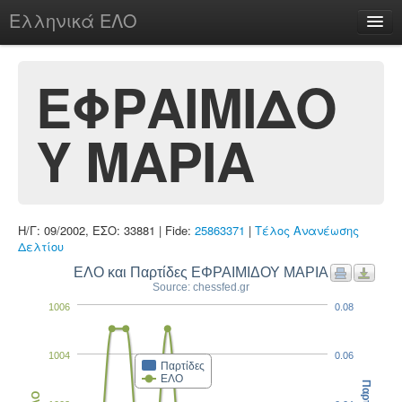
Ελληνικά ΕΛΟ
Περί
ΕΦΡΑΙΜΙΔΟ
Υ ΜΑΡΙΑ
chesstu.be @ discord
Login
Η/Γ: 09/2002, ΕΣΟ: 33881 | Fide:
25863371
|
Τέλος Ανανέωσης
Δελτίου
ΕΛΟ και Παρτίδες ΕΦΡΑΙΜΙΔΟΥ ΜΑΡΙΑ
Source: chessfed.gr
1006
0.08
1004
0.06
Παρτίδες
ΕΛΟ