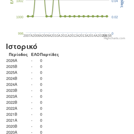
Παρτίδες
ΕΛΟ
1002
0.04
1000
0.02
998
0
2007A
2008A
2009A
2010A
2011A
2012A
2013A
2014A
2015A
2015B
Highcharts.com
Ιστορικό
Περίοδος
ΕΛΟ
Παρτίδες
2026A
-
0
2025B
-
0
2025A
-
0
2024B
-
0
2024A
-
0
2023B
-
0
2023Α
-
0
2022B
-
0
2022A
-
0
2021B
-
0
2021A
-
0
2020B
-
0
2020A
-
0