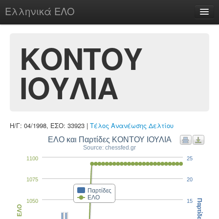
Ελληνικά ΕΛΟ
Περί
ΚΟΝΤΟΥ
ΙΟΥΛΙΑ
chesstu.be @ discord
Login
Η/Γ: 04/1998, ΕΣΟ: 33923 |
Τέλος Ανανέωσης Δελτίου
ΕΛΟ και Παρτίδες ΚΟΝΤΟΥ ΙΟΥΛΙΑ
Source: chessfed.gr
1100
25
1075
20
Παρτίδες
ΕΛΟ
1050
15
Παρτίδες
ΕΛΟ