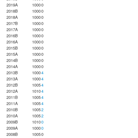
2019A
1000
0
2018B
1000
0
2018A
1000
0
2017B
1000
0
2017A
1000
0
2016B
1000
0
2016A
1000
0
2015B
1000
0
2015A
1000
0
2014B
1000
0
2014A
1000
0
2013B
1000
4
2013A
1000
4
2012B
1005
4
2012A
1010
4
2011B
1005
4
2011A
1005
4
2010B
1005
2
2010A
1005
2
2009B
1010
0
2009A
1000
0
2008B
1005
0