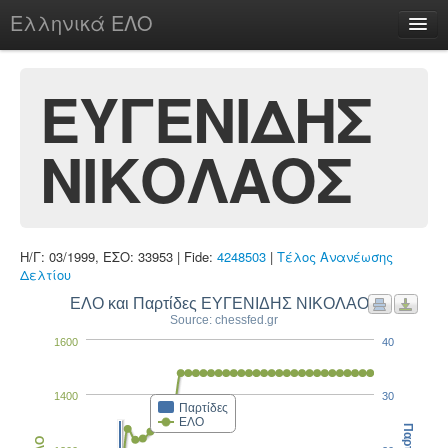
Ελληνικά ΕΛΟ
Περί
ΕΥΓΕΝΙΔΗΣ
ΝΙΚΟΛΑΟΣ
chesstu.be @ discord
Login
Η/Γ: 03/1999, ΕΣΟ: 33953 | Fide:
4248503
|
Τέλος Ανανέωσης
Δελτίου
ΕΛΟ και Παρτίδες ΕΥΓΕΝΙΔΗΣ ΝΙΚΟΛΑΟΣ
Source: chessfed.gr
1600
40
1400
30
Παρτίδες
ΕΛΟ